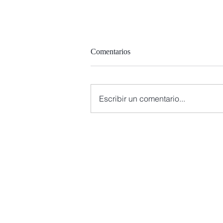
Comentarios
Escribir un comentario...
Lunes 17 charla-coloquio “Típico
utópico: La mujer árabe contem