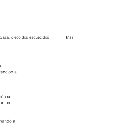
Gaza: o eco dos esquecidos
Más
s 
ención al 
ión se 
ue os 
chando a 
.